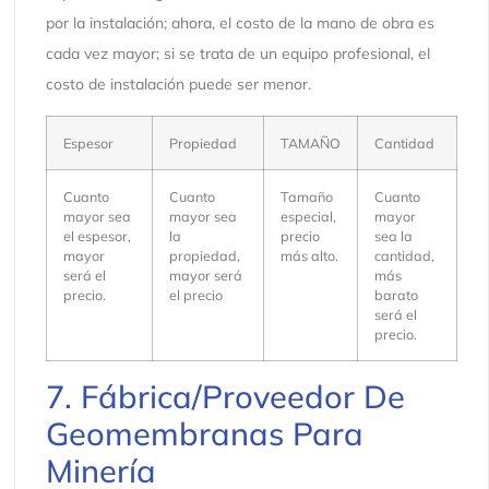
por la instalación; ahora, el costo de la mano de obra es
cada vez mayor; si se trata de un equipo profesional, el
costo de instalación puede ser menor.
Espesor
Propiedad
TAMAÑO
Cantidad
Cuanto
Cuanto
Tamaño
Cuanto
mayor sea
mayor sea
especial,
mayor
el espesor,
la
precio
sea la
mayor
propiedad,
más alto.
cantidad,
será el
mayor será
más
precio.
el precio
barato
será el
precio.
7. Fábrica/Proveedor De
Geomembranas Para
Minería