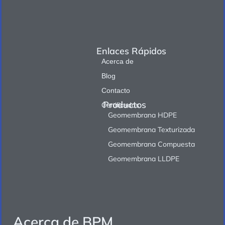
Enlaces Rápidos
Acerca de
Blog
Contacto
Productos
Certificados
Geomembrana HDPE
Geomembrana Texturizada
Geomembrana Compuesta
Geomembrana LLDPE
Acerca de BPM