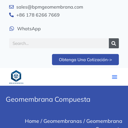
sales@bpmgeomembrana.com
+86 178 6266 7669
WhatsApp
Obtenga Una Cotización->
Geomembrana Compuesta
Home
/
Geomembranas
/ Geomembrana