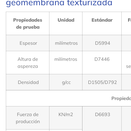
geomembrana texturizada
Propiedades
Unidad
Estándar
F
de prueba
Espesor
milímetros
D5994
Altura de
milímetros
D7446
aspereza
s
Densidad
g/cc
D1505/D792
Propieda
Fuerza de
KN/m2
D6693
producción