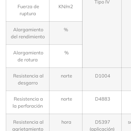
Tipo IV
Fuerza de
KN/m2
ruptura
Alargamiento
%
del rendimiento
Alargamiento
%
de rotura
Resistencia al
norte
D1004
desgarro
Resistencia a
norte
D4883
la perforación
Resistencia al
hora
D5397
s
agrietamiento
(aplicación)