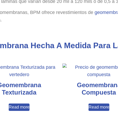
n láminas que varían desde 20 mil a 120 mils o de 0,5 a
geomembranas, BPM ofrece revestimientos de
geomembr
.
brana Hecha A Medida Para L
Geomembrana
Geomembran
Texturizada
Compuesta
Read more
Read more