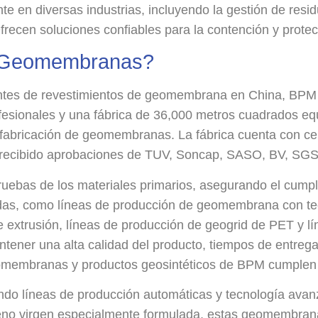
en diversas industrias, incluyendo la gestión de residu
 Ofrecen soluciones confiables para la contención y prote
s Geomembranas?
antes de revestimientos de geomembrana en China, BPM
fesionales y una fábrica de 36,000 metros cuadrados eq
a fabricación de geomembranas. La fábrica cuenta con c
ibido aprobaciones de TUV, Soncap, SASO, BV, SGS, In
pruebas de los materiales primarios, asegurando el cump
s, como líneas de producción de geomembrana con tecn
xtrusión, líneas de producción de geogrid de PET y lín
ener una alta calidad del producto, tiempos de entrega 
eomembranas y productos geosintéticos de BPM cumplen c
do líneas de producción automáticas y tecnología avan
leno virgen especialmente formulada, estas geomembran