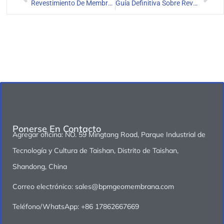
Revestimiento De Membrana De HDPE Para Proyecto De Ingeniería De Perforación En Perú
Guía Definitiva Sobre Revestimiento De Presas De HDPE
Ponerse En Contacto
Agregar oficina: NO. 59 Mingtang Road, Parque Industrial de
Tecnología y Cultura de Taishan, Distrito de Taishan,
Shandong, China
Correo electrónico: sales@bpmgeomembrana.com
Teléfono/WhatsApp: +86 17862667669