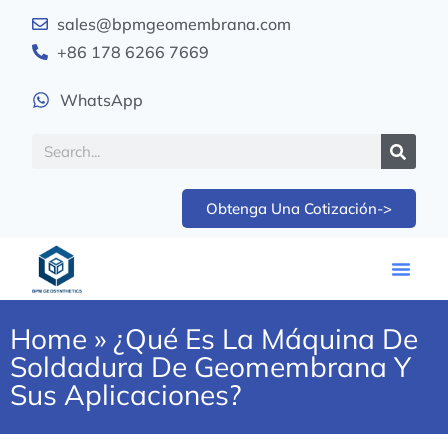
sales@bpmgeomembrana.com
+86 178 6266 7669
WhatsApp
Obtenga Una Cotización->
Home
»
¿Qué Es La Máquina De
Soldadura De Geomembrana Y
Sus Aplicaciones?