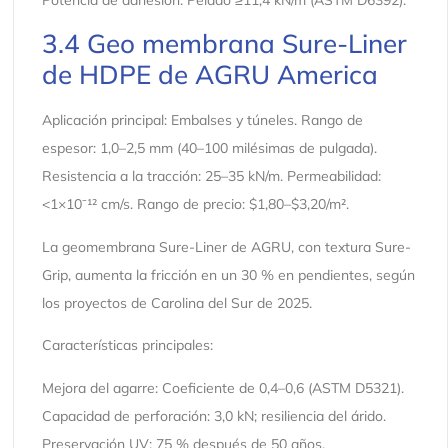
Potencia de adhesión: Pelado ≥11,4 kN/m (ASTM D6392).
3.4 Geo membrana Sure-Liner
de HDPE de AGRU America
Aplicación principal: Embalses y túneles. Rango de
espesor: 1,0–2,5 mm (40–100 milésimas de pulgada).
Resistencia a la tracción: 25–35 kN/m. Permeabilidad:
<1×10⁻¹² cm/s. Rango de precio: $1,80–$3,20/m².
La geomembrana Sure-Liner de AGRU, con textura Sure-
Grip, aumenta la fricción en un 30 % en pendientes, según
los proyectos de Carolina del Sur de 2025.
Características principales:
Mejora del agarre: Coeficiente de 0,4–0,6 (ASTM D5321).
Capacidad de perforación: 3,0 kN; resiliencia del árido.
Preservación UV: 75 % después de 50 años.