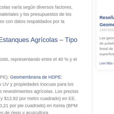
colas varía según diversos factores,
materiales y los presupuestos de los
Reseña
res con datos respaldados por la
Geome
14/07/202
Estanques Agrícolas – Tipo
Las geom
de poliet
lineal d
superfic
costo, representando entre el 40 % y el
Leer Más 
DPE):
Geomembrana de HDPE
:
os UV y propiedades inocuas para los
 revestimientos agrícolas. Los precios
7 y $12,92 por metro cuadrado) en EE.
$0,21 por pie cuadrado) en Kenia (BPM
s de riego y acuicultura.