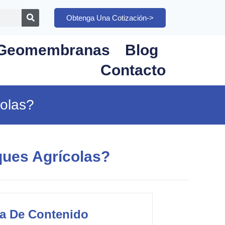
Obtenga Una Cotización->
Geomembranas
Blog
Contacto
colas?
ques Agrícolas?
la De Contenido