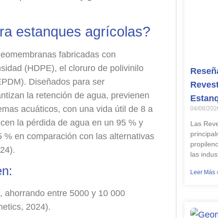
ra estanques agrícolas?
 geomembranas fabricadas con
sidad (HDPE), el cloruro de polivinilo
Reseña
(EPDM). Diseñados para ser
Revest
ntizan la retención de agua, previenen
Estan
emas acuáticos, con una vida útil de 8 a
04/08/202
cen la pérdida de agua en un 95 % y
Las Reve
principa
5 % en comparación con las alternativas
propilen
24).
las indus
en:
Leer Más 
, ahorrando entre 5000 y 10 000
etics, 2024).