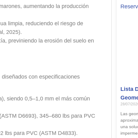
 camarones, aumentando la producción
a limpia, reduciendo el riesgo de
l, 2025).
ía, previniendo la erosión del suelo en
n diseñados con especificaciones
Lista 
Geome
a), siendo 0,5–1,0 mm el más común
28/07/202
Las geo
E (ASTM D6693), 345–680 lbs para PVC
aproxima
una soluc
202 lbs para PVC (ASTM D4833).
impermea