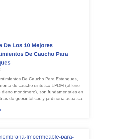
 De Los 10 Mejores
imientos De Caucho Para
ques
6
stimientos De Caucho Para Estanques,
lmente de caucho sintético EPDM (etileno
o dieno monómero), son fundamentales en
trias de geosintéticos y jardinería acuática.
»