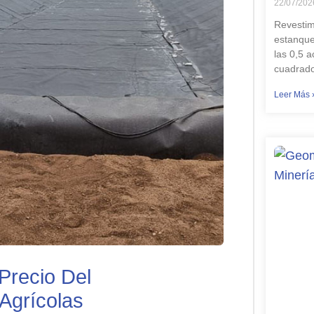
22/07/202
Revestim
estanque
las 0,5 
cuadrado
Leer Más 
 Precio Del
Agrícolas