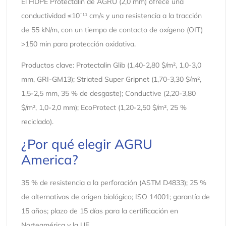
El HDPE Protectalin de AGRU (2,0 mm) ofrece una
conductividad ≤10⁻¹¹ cm/s y una resistencia a la tracción
de 55 kN/m, con un tiempo de contacto de oxígeno (OIT)
>150 min para protección oxidativa.
Productos clave: Protectalin Glib (1,40-2,80 $/m², 1,0-3,0
mm, GRI-GM13); Striated Super Gripnet (1,70-3,30 $/m²,
1,5-2,5 mm, 35 % de desgaste); Conductive (2,20-3,80
$/m², 1,0-2,0 mm); EcoProtect (1,20-2,50 $/m², 25 %
reciclado).
¿Por qué elegir AGRU
America?
35 % de resistencia a la perforación (ASTM D4833); 25 %
de alternativas de origen biológico; ISO 14001; garantía de
15 años; plazo de 15 días para la certificación en
Norteamérica y la UE.