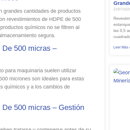
Grand
22/07/202
an grandes cantidades de productos
Revestim
con revestimientos de HDPE de 500
estanque
productos químicos no se filtren al
las 0,5 
 almacenamiento segura.
cuadrado
 De 500 micras –
Leer Más 
o para maquinaria suelen utilizar
 500 micrones son ideales para estas
os químicos y a los cambios de
 De 500 micras – Gestión
eben tratarse y contenerse antes de su