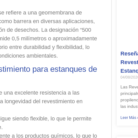
 se refiere a una geomembrana de
 como barrera en diversas aplicaciones,
ión de desechos. La designación “500
 mide 0,5 milímetros o aproximadamente
o entre durabilidad y flexibilidad, lo
Reseña
ndiciones ambientales.
Revest
estimiento para estanques de
Estan
04/08/202
Las Reve
e una excelente resistencia a las
principa
propilen
la longevidad del revestimiento en
las indus
Leer Más 
igue siendo flexible, lo que le permite
e.
ente a los productos químicos, lo que lo