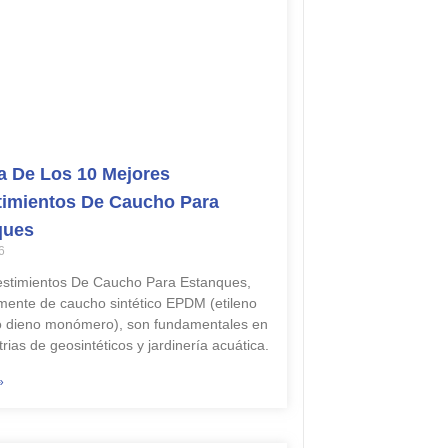
 De Los 10 Mejores
imientos De Caucho Para
ques
6
stimientos De Caucho Para Estanques,
lmente de caucho sintético EPDM (etileno
o dieno monómero), son fundamentales en
trias de geosintéticos y jardinería acuática.
»