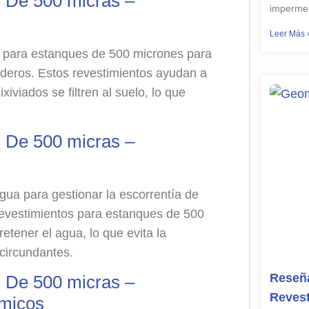
 De 500 micras –
impermea
Leer Más 
os para estanques de 500 micrones para
ederos. Estos revestimientos ayudan a
xiviados se filtren al suelo, lo que
 De 500 micras –
agua para gestionar la escorrentía de
 revestimientos para estanques de 500
etener el agua, lo que evita la
circundantes.
Reseña
 De 500 micras –
Revest
micos