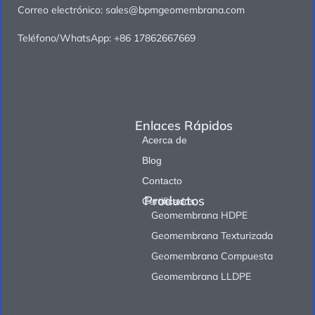
Correo electrónico: sales@bpmgeomembrana.com
Teléfono/WhatsApp: +86 17862667669
Enlaces Rápidos
Acerca de
Blog
Contacto
Productos
Certificados
Geomembrana HDPE
Geomembrana Texturizada
Geomembrana Compuesta
Geomembrana LLDPE