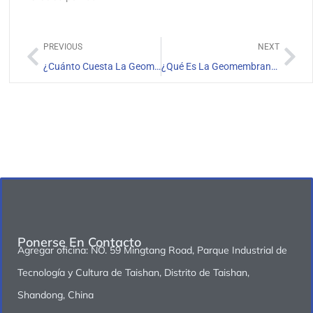
PREVIOUS
NEXT
¿Cuánto Cuesta La Geomembrana LLDPE?
¿Qué Es La Geomembrana De 60 Mils Y Sus Aplicaciones?
Ponerse En Contacto
Agregar oficina: NO. 59 Mingtang Road, Parque Industrial de
Tecnología y Cultura de Taishan, Distrito de Taishan,
Shandong, China