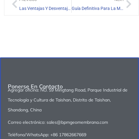
Las Ventajas Y Desventajas Del Revestimiento De Geomembrana De HDPE
Guía Definitiva Para La Máquina Soldadora De Geomembranas De HDPE
Ponerse En Contacto
Agregar oficina: NO. 59 Mingtang Road, Parque Industrial de
Tecnología y Cultura de Taishan, Distrito de Taishan,
Shandong, China
Correo electrónico: sales@bpmgeomembrana.com
Teléfono/WhatsApp: +86 17862667669