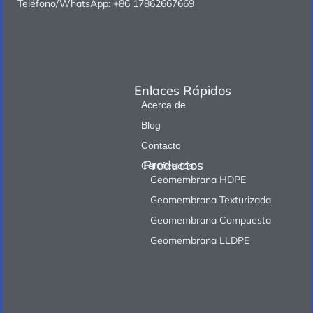
Teléfono/WhatsApp: +86 17862667669
Enlaces Rápidos
Acerca de
Blog
Contacto
Productos
Certificados
Geomembrana HDPE
Geomembrana Texturizada
Geomembrana Compuesta
Geomembrana LLDPE