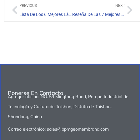
PREVIOUS
NEXT
Lista De Los 6 Mejores Láminas De HDPE De 1 mm
Reseña De Las 7 Mejores Geomembranas Texturizadas De HDPE
Ponerse En Contacto
Agregar oficina: NO. 59 Mingtang Road, Parque Industrial de
Tecnología y Cultura de Taishan, Distrito de Taishan,
Shandong, China
Correo electrónico: sales@bpmgeomembrana.com