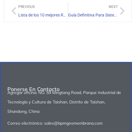
PREVIOUS
NEXT
Lista de los 10 mejores Revestimiento de PVC de 30 mil
Guía Definitiva Para Sistemas De Revestimiento De Vertederos
Ponerse En Contacto
Agregar oficina: NO. 59 Mingtang Road, Parque Industrial de
Tecnología y Cultura de Taishan, Distrito de Taishan,
Shandong, China
Correo electrónico: sales@bpmgeomembrana.com