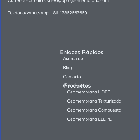
Correo electrónico: sales@bpmgeomembrana.com
Teléfono/WhatsApp: +86 17862667669
Enlaces Rápidos
Acerca de
Blog
Contacto
Productos
Certificados
Geomembrana HDPE
Geomembrana Texturizada
Geomembrana Compuesta
Geomembrana LLDPE