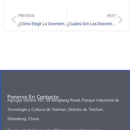
PREVIOUS
NEXT
¿Cómo Elegir La Geomembrana De Lixiviación En Pilas Adecuada?
¿Cuáles Son Las Desventajas Del Revestimiento De HDPE De 80 Milésimas Para Proyectos Mineros?
Ponerse En Contacto
Agregar oficina: NO. 59 Mingtang Road, Parque Industrial de
Tecnología y Cultura de Taishan, Distrito de Taishan,
Shandong, China