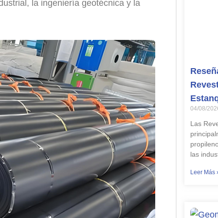
dustrial, la ingeniería geotécnica y la
Reseña
Revest
Estan
04/08/202
Las Reve
principa
propilen
las indus
Leer Más 