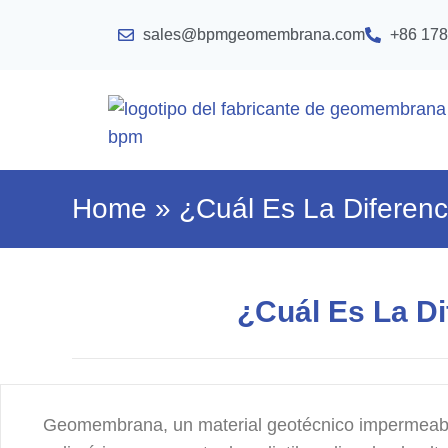
sales@bpmgeomembrana.com
+86 178
Home
»
¿Cuál Es La Difere
¿Cuál Es La D
Geomembrana, un material geotécnico impermea