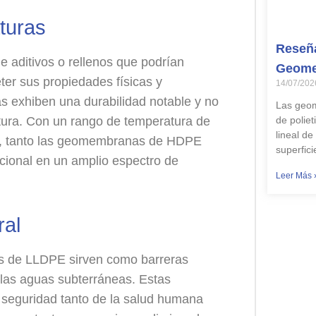
aturas
Reseña
aditivos o rellenos que podrían
Geome
er sus propiedades físicas y
14/07/202
 exhiben una durabilidad notable y no
Las geom
atura. Con un rango de temperatura de
de poliet
lineal d
C, tanto las geomembranas de HDPE
superfic
ional en un amplio espectro de
Leer Más 
ral
 de LLDPE sirven como barreras
 las aguas subterráneas. Estas
 seguridad tanto de la salud humana