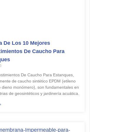
 De Los 10 Mejores
imientos De Caucho Para
ques
6
stimientos De Caucho Para Estanques,
lmente de caucho sintético EPDM (etileno
o dieno monómero), son fundamentales en
trias de geosintéticos y jardinería acuática.
»