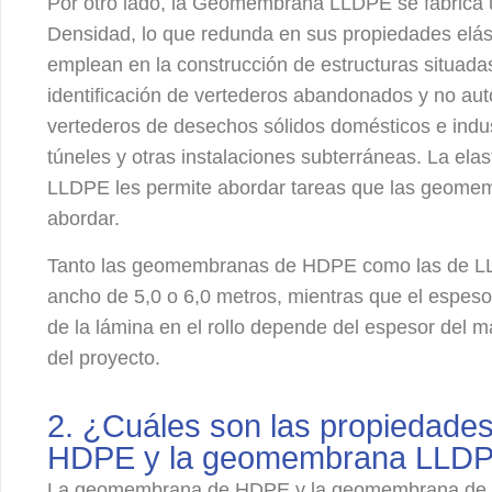
Por otro lado, la Geomembrana LLDPE se fabrica ut
Densidad, lo que redunda en sus propiedades el
emplean en la construcción de estructuras situada
identificación de vertederos abandonados y no aut
vertederos de desechos sólidos domésticos e indus
túneles y otras instalaciones subterráneas. La el
LLDPE les permite abordar tareas que las geome
abordar.
Tanto las geomembranas de HDPE como las de LLD
ancho de 5,0 o 6,0 metros, mientras que el espesor
de la lámina en el rollo depende del espesor del ma
del proyecto.
2. ¿Cuáles son las propiedad
HDPE y la geomembrana LLD
La geomembrana de HDPE y la geomembrana de 