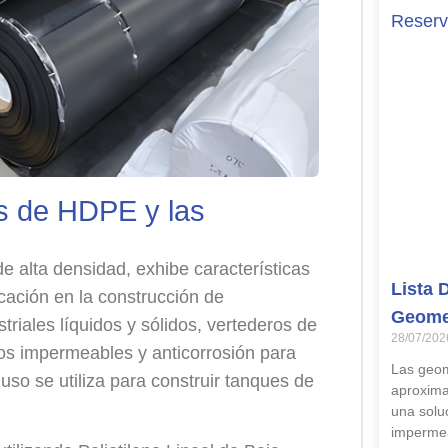
s de HDPE y las
 de alta densidad, exhibe características
Lista 
cación en la construcción de
Geome
riales líquidos y sólidos, vertederos de
28/07/202
tos impermeables y anticorrosión para
Las geo
luso se utiliza para construir tanques de
aproxima
una soluc
impermea