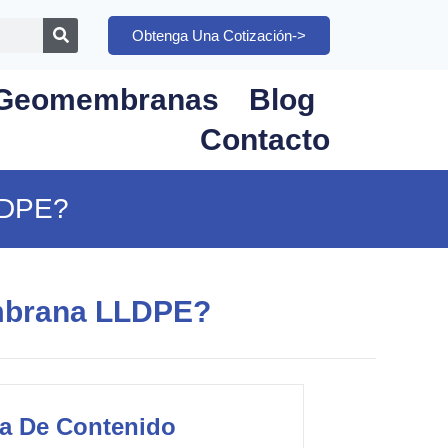
Obtenga Una Cotización->
Geomembranas
Blog
Contacto
LDPE?
embrana LLDPE?
la De Contenido