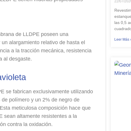
22/07/202
Revestim
estanque
las 0,5 
cuadrado
brana de LLDPE poseen una
Leer Más 
 un alargamiento relativo de hasta el
ia a la tracción mecánica, resistencia
ia al desgaste.
avioleta
e fabrican exclusivamente utilizando
 de polímero y un 2% de negro de
 Esta meticulosa composición hace que
ean altamente resistentes a la
ón contra la oxidación.