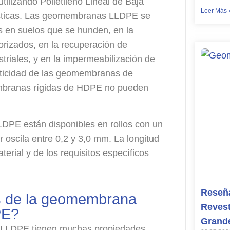
ilizando Polietileno Lineal de Baja
Leer Más 
ásticas. Las geomembranas LLDPE se
s en suelos que se hunden, en la
orizados, en la recuperación de
triales, y en la impermeabilización de
asticidad de las geomembranas de
mbranas rígidas de HDPE no pueden
PE están disponibles en rollos con un
 oscila entre 0,2 y 3,0 mm. La longitud
terial y de los requisitos específicos
Reseña
es de la geomembrana
Revest
PE?
Grand
LLDPE tienen muchas propiedades