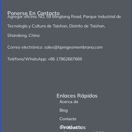
Ponerse En Contacto
Agregar oficina: NO. 59 Mingtang Road, Parque Industrial de
Tecnología y Cultura de Taishan, Distrito de Taishan,
Shandong, China
Correo electrónico: sales@bpmgeomembrana.com
Teléfono/WhatsApp: +86 17862667669
Enlaces Rápidos
Acerca de
Blog
Contacto
Productos
Certificados