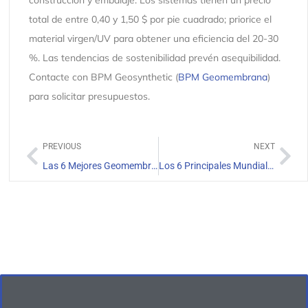
construcción y embalaje. Los sistemas tienen un precio
total de entre 0,40 y 1,50 $ por pie cuadrado; priorice el
material virgen/UV para obtener una eficiencia del 20-30
%. Las tendencias de sostenibilidad prevén asequibilidad.
Contacte con BPM Geosynthetic (
BPM Geomembrana
)
para solicitar presupuestos.
PREVIOUS
NEXT
Las 6 Mejores Geomembranas Para Vertederos
Los 6 Principales Mundiales Proveedores De Revestimientos HDPE Para Estanques