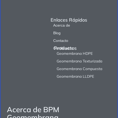
Enlaces Rápidos
Acerca de
Blog
Contacto
Productos
Certificados
Geomembrana HDPE
Geomembrana Texturizada
Geomembrana Compuesta
Geomembrana LLDPE
Acerca de BPM
Geomembrana