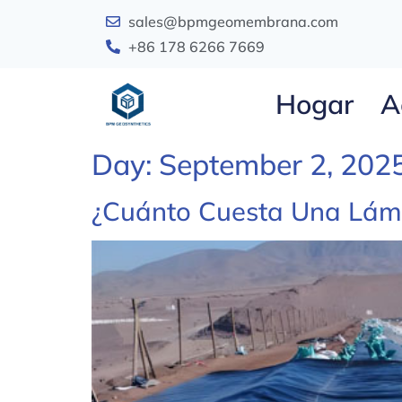
sales@bpmgeomembrana.com
+86 178 6266 7669
Hogar
A
Day:
September 2, 202
¿Cuánto Cuesta Una Lá