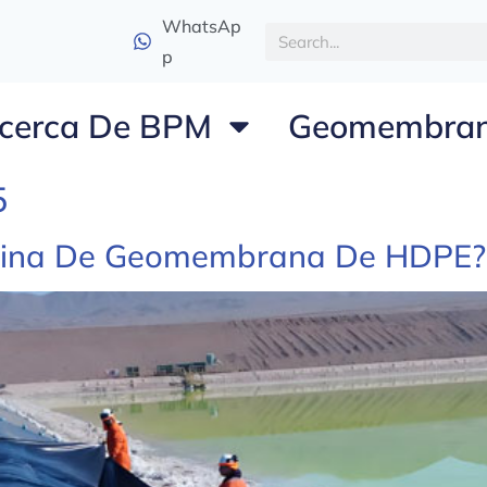
WhatsAp
p
cerca De BPM
Geomembra
5
mina De Geomembrana De HDPE?