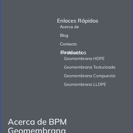
Enlaces Rápidos
Acerca de
Blog
Contacto
Productos
Certificados
Geomembrana HDPE
Geomembrana Texturizada
Geomembrana Compuesta
Geomembrana LLDPE
Acerca de BPM
Geomembrana