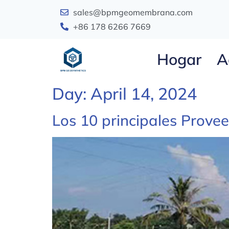
sales@bpmgeomembrana.com
+86 178 6266 7669
Hogar
A
Day:
April 14, 2024
Los 10 principales Prove