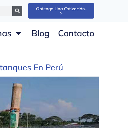
Obtenga Una Cotización-
>
nas
Blog
Contacto
stanques En Perú