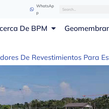
WhatsAp
p
cerca De BPM
Geomembra
edores De Revestimientos Para E